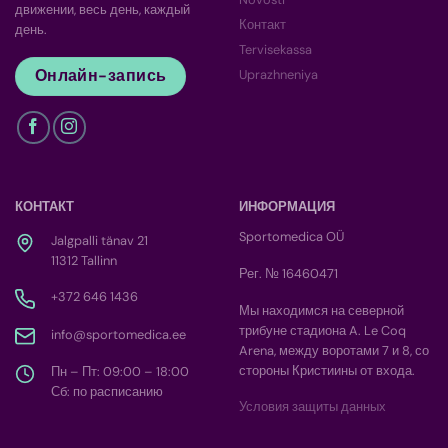
движении, весь день, каждый
Контакт
день.
Tervisekassa
Онлайн-запись
Uprazhneniya
КОНТАКТ
ИНФОРМАЦИЯ
Sportomedica OÜ
Jalgpalli tänav 21
11312 Tallinn
Рег. № 16460471
+372 646 1436
Мы находимся на северной
трибуне стадиона A. Le Coq
info@sportomedica.ee
Arena, между воротами 7 и 8, со
стороны Кристиины от входа.
Пн – Пт: 09:00 – 18:00
Сб: по расписанию
Условия защиты данных