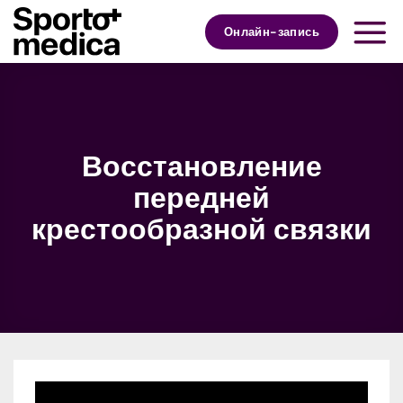
Skip
to
Онлайн-запись
content
Восстановление
передней
крестообразной связки