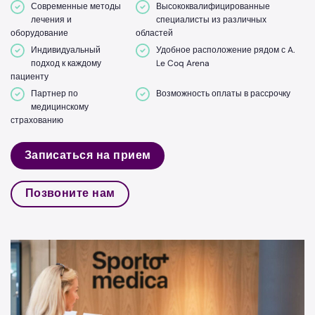
Современные методы
Высококвалифицированные
лечения и
специалисты из различных
оборудование
областей
Индивидуальный
Удобное расположение рядом с A.
подход к каждому
Le Coq Arena
пациенту
Партнер по
Возможность оплаты в рассрочку
медицинскому
страхованию
Записаться на прием
Позвоните нам