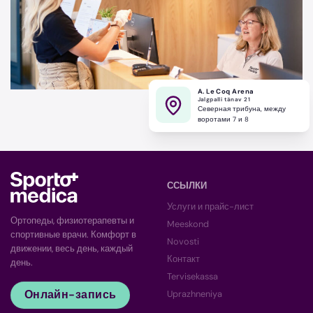
A. Le Coq Arena
Jalgpalli tänav 21
Северная трибуна, между
воротами 7 и 8
ССЫЛКИ
Услуги и прайс-лист
Ортопеды, физиотерапевты и
Meeskond
спортивные врачи. Комфорт в
Novosti
движении, весь день, каждый
Контакт
день.
Tervisekassa
Онлайн-запись
Uprazhneniya