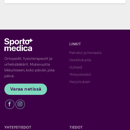
LINKIT
Palvelut ja hinnasto
Ortopedit, fysioterapeutit ja
Henkilokunta
urheilulääkärit. Mukavuutta
Uutised
liikkumiseen, koko päivän, joka
Yhteystiedot
päivä.
Harjoitukset
Varaa netissä
YHTEYSTIEDOT
TIEDOT