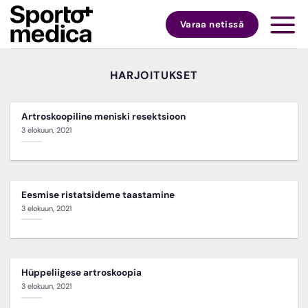
Skip
to
Varaa netissä
content
HARJOITUKSET
Artroskoopiline meniski resektsioon
3 elokuun, 2021
Eesmise ristatsideme taastamine
3 elokuun, 2021
Hüppeliigese artroskoopia
3 elokuun, 2021