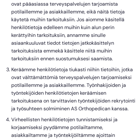
ovat pääasiassa terveyspalvelujen tarjoamista
potilaillemme ja asiakkaillemme, eikä näitä tietoja
käytetä muihin tarkoituksiin. Jos aiomme käsitellä
henkilötietoja edelleen muihin kuin alun perin
kerättyihin tarkoituksiin, annamme sinulle
asiaankuuluvat tiedot tietojen jatkokäsittelyn
tarkoituksista emmekä käsittele niitä muihin
tarkoituksiin ennen suostumuksesi saamista.
Keräämme henkilötietoja tiukasti niihin tietoihin, jotka
ovat välttämättömiä terveyspalvelujen tarjoamiseksi
potilaillemme ja asiakkaillemme. Työnhakijoiden ja
työntekijöiden henkilötietojen keräämisen
tarkoituksena on tarvittavien työntekijöiden rekrytointi
ja työsuhteen solmiminen AS Orthopedican kanssa.
Virheellisten henkilötietojen tunnistamiseksi ja
korjaamiseksi pyydämme potilailtamme,
asiakkailtamme ja työntekijöiltämme ajoittain