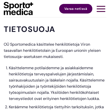
Skip
to
Varaa netissä
content
TIETOSUOJA
OÜ Sportomedica käsittelee henkilötietoja Viron
tasavallan henkilötietolain ja Euroopan unionin yleisen
tietosuoja-asetuksen mukaisesti.
Käsittelemme potilaidemme ja asiakkaidemme
henkilötietoja terveyspalvelujen järjestämislain,
sairausvakuutuslain ja lääkelain nojalla. Käsittelemme
työnhakijoiden ja työntekijöiden henkilötietoja
työsopimuslain nojalla. Yksilöiden henkilökohtaiset
terveystiedot ovat erityinen henkilötietojen luokka.
Keräämme henkilötietoja tiettyihin tarkoituksiin, jotka