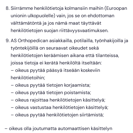
Siirrämme henkilötietoja kolmansiin maihin (Euroopan
unionin ulkopuolelle) vain, jos se on ehdottoman
välttämätöntä ja jos nämä maat täyttävät
henkilötietojen suojan riittävyysvaatimuksen.
AS Orthopedican asiakkailla, potilailla, työnhakijoilla ja
työntekijöillä on seuraavat oikeudet sekä
henkilötietojen keräämisen aikana että tilanteissa,
joissa tietoja ei kerätä henkilöltä itseltään:
– oikeus pyytää pääsyä itseään koskeviin
henkilötietoihin;
– oikeus pyytää tietojen korjaamista;
– oikeus pyytää tietojen poistamista;
– oikeus rajoittaa henkilötietojen käsittelyä;
– oikeus vastustaa henkilötietojen käsittelyä;
– oikeus pyytää henkilötietojen siirtämistä;
– oikeus olla joutumatta automaattisen käsittelyn