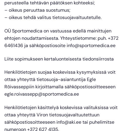
perusteella tehtävän päätöksen kohteeksi;
– oikeus peruuttaa suostumus;
– oikeus tehdä valitus tietosuojavaltuutetulle.
OÜ Sportomedica on vastuussa edellä mainittujen
ehtojen noudattamisesta. Yhteystietomme: puh. +372
6461436 ja sähköpostiosoite info@sportomedica.ee
Liite sopimukseen kertaluonteisesta tiedonsiirrosta
Henkilötietojen suojaa koskevissa kysymyksissä voit
ottaa yhteyttä tietosuoja-asiantuntija Egle
Rõivasseppiin kirjoittamalla sähköpostiosoitteeseen
egle.roivassepp@sportomedica.ee
Henkilötietojen käsittelyä koskevissa valituksissa voit
ottaa yhteyttä Viron tietosuojavaltuutettuun
sähköpostiosoitteeseen info@aki.ee tai puhelimitse
numeroon +372 627 4135.