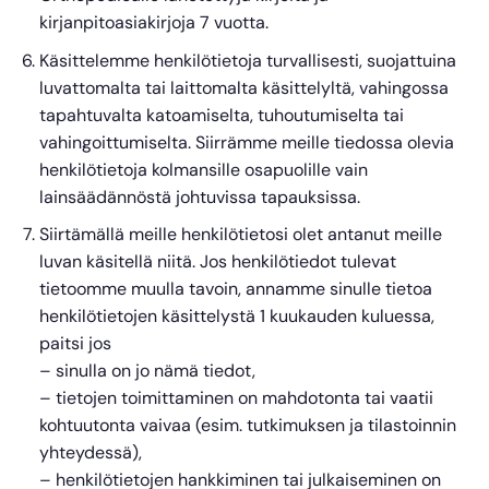
kirjanpitoasiakirjoja 7 vuotta.
Käsittelemme henkilötietoja turvallisesti, suojattuina
luvattomalta tai laittomalta käsittelyltä, vahingossa
tapahtuvalta katoamiselta, tuhoutumiselta tai
vahingoittumiselta. Siirrämme meille tiedossa olevia
henkilötietoja kolmansille osapuolille vain
lainsäädännöstä johtuvissa tapauksissa.
Siirtämällä meille henkilötietosi olet antanut meille
luvan käsitellä niitä. Jos henkilötiedot tulevat
tietoomme muulla tavoin, annamme sinulle tietoa
henkilötietojen käsittelystä 1 kuukauden kuluessa,
paitsi jos
– sinulla on jo nämä tiedot,
– tietojen toimittaminen on mahdotonta tai vaatii
kohtuutonta vaivaa (esim. tutkimuksen ja tilastoinnin
yhteydessä),
– henkilötietojen hankkiminen tai julkaiseminen on