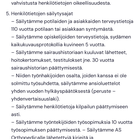
vahvistusta henkilötietojen oikeellisuudesta.
Henkilötietojen säilytysajat
– Säilytämme potilaiden ja asiakkaiden terveystietoja
110 vuotta potilaan tai asiakkaan syntymästä.
– Säilytämme opiskelijoiden terveystietoja, sydämen
kaikukuvausprotokollia kuvineen 5 vuotta.
– Säilytämme sairaushistoriaan kuuluvat lähetteet,
hoitokertomukset, testitulokset jne. 30 vuotta
sairaushistorian päättymisestä.
– Niiden työnhakijoiden osalta, joiden kanssa ei ole
solmittu työsuhdetta, säilytämme ansioluettelot
yhden vuoden hylkäyspäätöksestä (peruste –
yhdenvertaisuuslaki).
– Säilytämme henkilötietoja kilpailun päättymiseen
asti.
– Säilytämme työntekijöiden työsopimuksia 10 vuotta
työsopimuksen päättymisestä. – Säilytämme AS
Orthopedicalle lähetettyjä kirjeitä ja