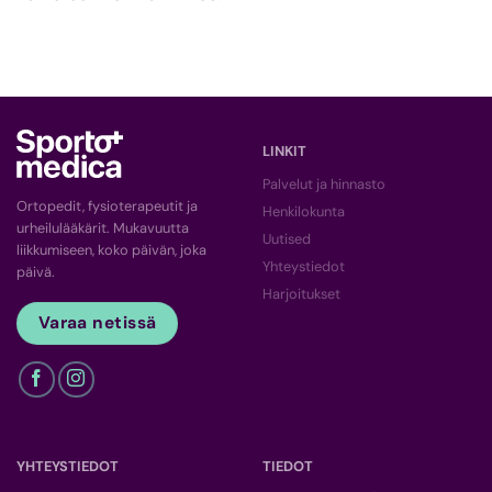
LINKIT
Palvelut ja hinnasto
Ortopedit, fysioterapeutit ja
Henkilokunta
urheilulääkärit. Mukavuutta
Uutised
liikkumiseen, koko päivän, joka
Yhteystiedot
päivä.
Harjoitukset
Varaa netissä
YHTEYSTIEDOT
TIEDOT