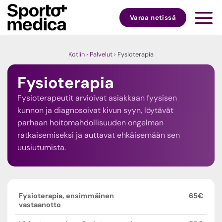
Skip
to
Varaa netissä
content
Kotiin
›
Palvelut
›
Fysioterapia
Fysioterapia
Fysioterapeutit arvioivat asiakkaan fyysisen
kunnon ja diagnosoivat kivun syyn, löytävät
parhaan hoitomahdollisuuden ongelman
ratkaisemiseksi ja auttavat ehkäisemään sen
uusiutumista.
Fysioterapia, ensimmäinen
65€
vastaanotto