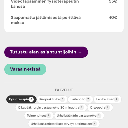
Videotapaaminen fysioterapeutin
55€
kanssa
Saapumatta jättämisestä perittävä
40€
maksu
Tutustu alan asiantuntijoihin →
Varaa netissä
PALVELUT
Fysioterapia
Kiropraktiikka
Laitehoito
Leikkaukset
3
3
7
7
Olkapääkirurgin vastaanotto 30 minuuttia
Ortopedia
3
8
Toimenpiteet
Urheilulääkärin vastaanotto
9
2
Urheilulääketieteelliset terveystutkimukset
4