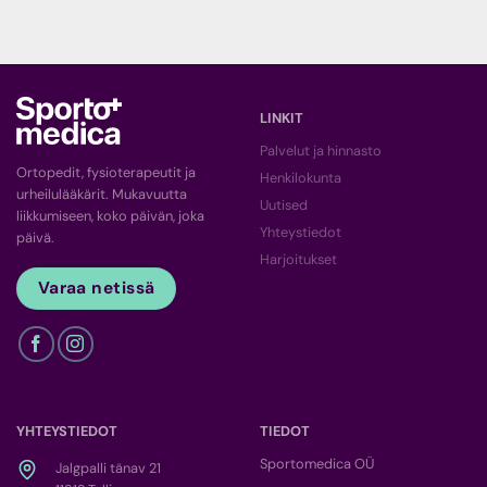
LINKIT
Palvelut ja hinnasto
Ortopedit, fysioterapeutit ja
Henkilokunta
urheilulääkärit. Mukavuutta
Uutised
liikkumiseen, koko päivän, joka
Yhteystiedot
päivä.
Harjoitukset
Varaa netissä
YHTEYSTIEDOT
TIEDOT
Sportomedica OÜ
Jalgpalli tänav 21