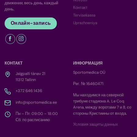
движении, весь день, каждый
Контакт
день.
Tervisekassa
Онлайн-запись
Uprazhneniya
КОНТАКТ
ИНФОРМАЦИЯ
Sportomedica OÜ
Jalgpalli tänav 21
11312 Tallinn
Рег. № 16460471
+372 646 1436
Мы находимся на северной
трибуне стадиона A. Le Coq
info@sportomedica.ee
Arena, между воротами 7 и 8, со
стороны Кристиины от входа.
Пн – Пт: 09:00 – 18:00
Сб: по расписанию
Условия защиты данных