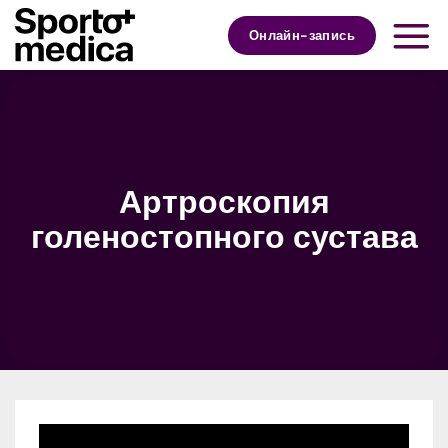
Skip
to
Онлайн-запись
content
Артроскопия
голеностопного сустава