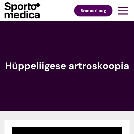
Skip
to
Broneeri aeg
content
Hüppeliigese artroskoopia