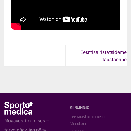
Eesmise ristatsideme
taastamine
KIIRLINGID
Teenused ja hinnakiri
Mugavus liikumises –
Meeskond
terve päev, iga päev.
Uudised