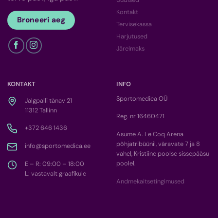
Kontakt
Broneeri aeg
Tervisekassa
Harjutused
Järelmaks
KONTAKT
INFO
Sportomedica OÜ
Jalgpalli tänav 21
11312 Tallinn
Reg. nr 16460471
+372 646 1436
Asume A. Le Coq Arena
põhjatribüünil, väravate 7 ja 8
info@sportomedica.ee
vahel, Kristiine poolse sissepääsu
poolel.
E – R: 09:00 – 18:00
L: vastavalt graafikule
Andmekaitsetingimused