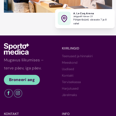
A. Le Coq Arena
Jalgpalli tänav 21
Põhjatribüünil, väravate 7 ja 8
vahel
KIIRLINGID
Teenused ja hinnakiri
Mugavus liikumises –
Meeskond
terve päev, iga päev.
Uudised
Kontakt
Broneeri aeg
Tervisekassa
Harjutused
Järelmaks
KONTAKT
INFO