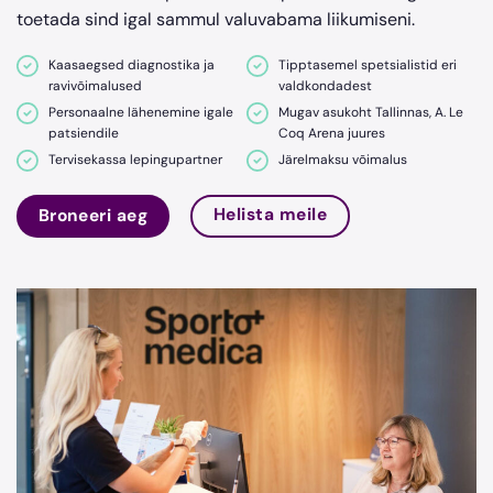
toetada sind igal sammul valuvabama liikumiseni.
Kaasaegsed diagnostika ja
Tipptasemel spetsialistid eri
ravivõimalused
valdkondadest
Personaalne lähenemine igale
Mugav asukoht Tallinnas, A. Le
patsiendile
Coq Arena juures
Tervisekassa lepingupartner
Järelmaksu võimalus
Helista meile
Broneeri aeg