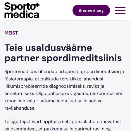
Skip
to
Broneeri aeg
content
MEIST
Teie usaldusväärne
partner spordimeditsiinis
Sportomedicas ühendab ortopeedia, spordimeditsiini ja
füsioteraapia, et pakkuda terviklikke lahendusi
liikumisprobleemide diagnoosimiseks, raviks ja
ennetamiseks. Olgu põhjuseks vigastus, ülekoormus või
krooniline valu – aitame leida just sulle sobiva
ravilahenduse.
Teiega tegelevad tipptasemel spetsialistid erinevatest
valdkondadest, et pakkuda sulle parimat ravi ning