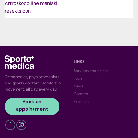
Artroskoopiline meniski
resektsioon
LINKS
Services and prices
Orthopedics, physiotherapists
Team
and sports doctors. Comfort in
News
movement, all day, every day.
Contact
Book an
Exercises
appointment