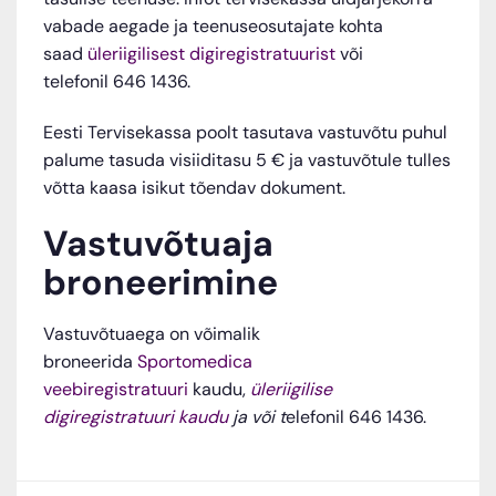
vabade aegade ja teenuseosutajate kohta
saad
üleriigilisest digiregistratuurist
või
telefonil 646 1436.
Eesti Tervisekassa poolt tasutava vastuvõtu puhul
palume tasuda visiiditasu 5 € ja vastuvõtule tulles
võtta kaasa isikut tõendav dokument.
Vastuvõtuaja
broneerimine
Vastuvõtuaega on võimalik
broneerida
Sportomedica
veebiregistratuuri
kaudu,
üleriigilise
digiregistratuuri kaudu
ja või t
elefonil 646 1436.