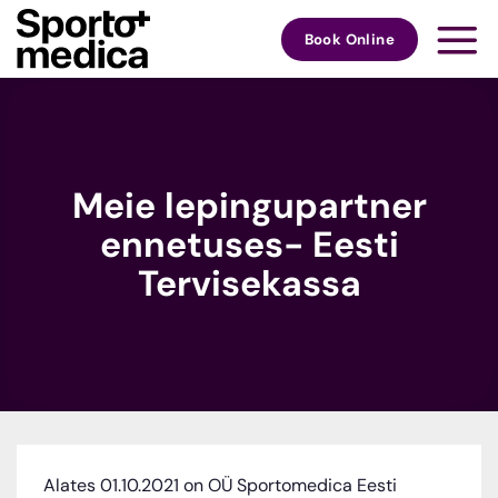
Skip
to
Book Online
content
Meie lepingupartner
ennetuses- Eesti
Tervisekassa
Alates 01.10.2021 on OÜ Sportomedica Eesti