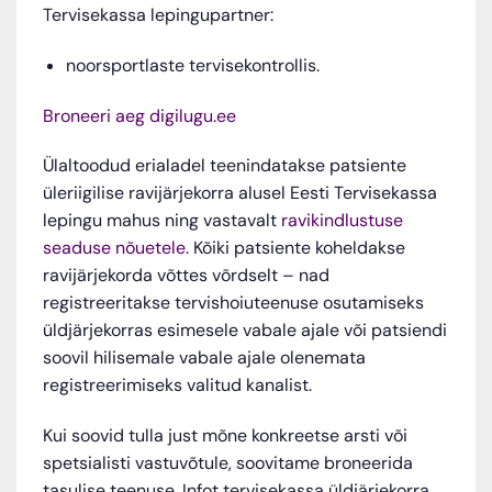
Tervisekassa lepingupartner:
noorsportlaste tervisekontrollis.
Broneeri aeg digilugu.ee
Ülaltoodud erialadel teenindatakse patsiente
üleriigilise ravijärjekorra alusel Eesti Tervisekassa
lepingu mahus ning vastavalt
ravikindlustuse
seaduse nõuetele
. Kõiki patsiente koheldakse
ravijärjekorda võttes võrdselt – nad
registreeritakse tervishoiuteenuse osutamiseks
üldjärjekorras esimesele vabale ajale või patsiendi
soovil hilisemale vabale ajale olenemata
registreerimiseks valitud kanalist.
Kui soovid tulla just mõne konkreetse arsti või
spetsialisti vastuvõtule, soovitame broneerida
tasulise teenuse. Infot tervisekassa üldjärjekorra