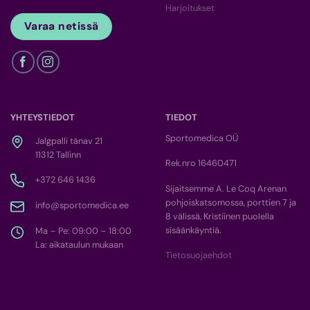
Harjoitukset
Varaa netissä
YHTEYSTIEDOT
TIEDOT
Sportomedica OÜ
Jalgpalli tänav 21
11312 Tallinn
Rek.nro 16460471
+372 646 1436
Sijaitsemme A. Le Coq Arenan
pohjoiskatsomossa, porttien 7 ja
info@sportomedica.ee
8 välissä, Kristiinen puolella
sisäänkäyntiä.
Ma – Pe: 09:00 – 18:00
La: aikataulun mukaan
Tietosuojaehdot