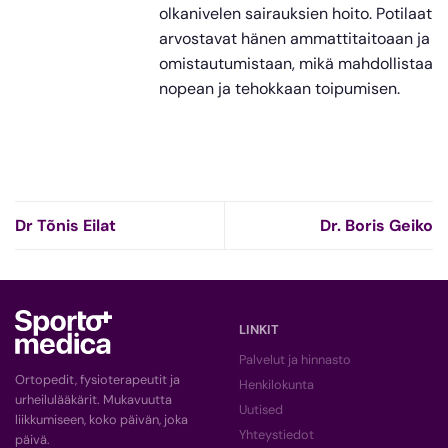
olkanivelen sairauksien hoito. Potilaat
arvostavat hänen ammattitaitoaan ja
omistautumistaan, mikä mahdollistaa
nopean ja tehokkaan toipumisen.
Dr Tõnis Eilat
Dr. Boris Geiko
LINKIT
Palvelut ja hinnasto
Ortopedit, fysioterapeutit ja
Henkilokunta
urheilulääkärit. Mukavuutta
Uutised
liikkumiseen, koko päivän, joka
Yhteystiedot
päivä.