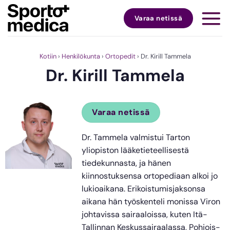
Skip
to
Varaa netissä
content
Kotiin
›
Henkilökunta
›
Ortopedit
›
Dr. Kirill Tammela
Dr. Kirill Tammela
Varaa netissä
Dr. Tammela valmistui Tarton
yliopiston lääketieteellisestä
tiedekunnasta, ja hänen
kiinnostuksensa ortopediaan alkoi jo
lukioaikana. Erikoistumisjaksonsa
aikana hän työskenteli monissa Viron
johtavissa sairaaloissa, kuten Itä-
Tallinnan Keskussairaalassa, Pohjois-