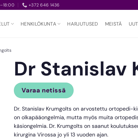
–18:00
+372 646 1436
ELUT
HENKILÖKUNTA
HARJUTUSED
MEISTÄ
UUT
mgolts
Dr Stanislav
Varaa netissä
Dr. Stanislav Krumgolts on arvostettu ortopedi-kirur
on olkapääongelmia, mutta myös muita ortopedisia 
käsiongelmia. Dr. Krumgolts on saanut koulutukse
kirurgina Virossa jo yli 13 vuoden ajan.