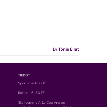
Dr Tõnis Eilat
TIEDOT
Sportomedica OÜ
Rek.nro 16460471
Sijaitsemme A. Le Coq Arenan