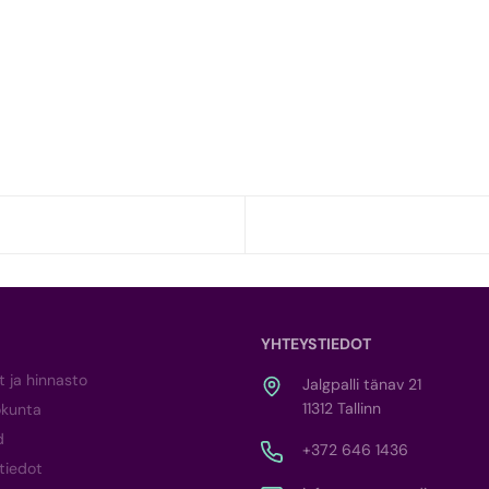
YHTEYSTIEDOT
t ja hinnasto
Jalgpalli tänav 21
11312 Tallinn
okunta
d
+372 646 1436
tiedot