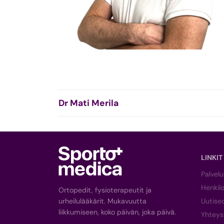
Dr Mati Merila
LINKIT
Palvelu
Henkil
Ortopedit, fysioterapeutit ja
urheilulääkärit. Mukavuutta
Uutise
liikkumiseen, koko päivän, joka päivä.
Yhteys