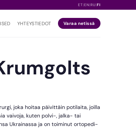
ET
|
EN
|
RU
|
FI
ISED
YHTEYSTIEDOT
Varaa netissä
 Krumgolts
gi, joka hoitaa päivittäin potilaita, joilla
vaivoja, kuten polvi-, jalka- tai
nsa Ukrainassa ja on toiminut ortopedi-