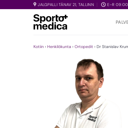
Skip
JALGPALLI TÄNAV 21, TALLINN
E–R 09:00
to
content
PALV
Kotiin
›
Henkilökunta
›
Ortopedit
›
Dr Stanislav Kru