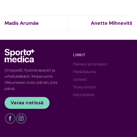
Madis Arumäe
Anette Mihnevitš
LINKIT
Palvelut ja hinnasto
Ortopedit, fysioterapeutit ja
Henkilokunta
urheilulääkärit. Mukavuutta
Uutised
liikkumiseen, koko päivän, joka
Yhteystiedot
päivä.
Harjoitukset
Varaa netissä