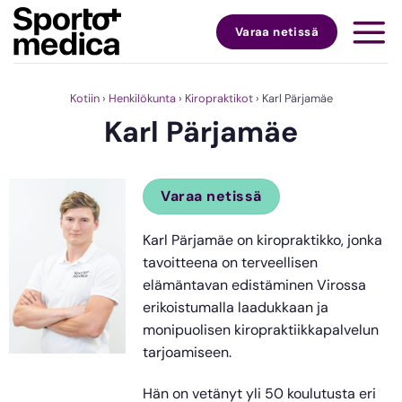
Skip
to
Varaa netissä
content
Kotiin
›
Henkilökunta
›
Kiropraktikot
›
Karl Pärjamäe
Karl Pärjamäe
Varaa netissä
Karl Pärjamäe on kiropraktikko, jonka
tavoitteena on terveellisen
elämäntavan edistäminen Virossa
erikoistumalla laadukkaan ja
monipuolisen kiropraktiikkapalvelun
tarjoamiseen.
Hän on vetänyt yli 50 koulutusta eri