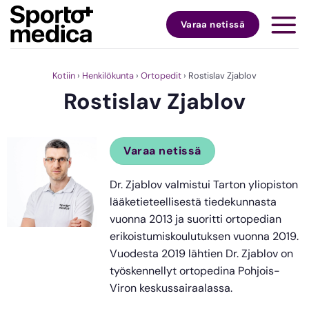
Skip
to
Varaa netissä
content
Kotiin
›
Henkilökunta
›
Ortopedit
›
Rostislav Zjablov
Rostislav Zjablov
Varaa netissä
Dr. Zjablov valmistui Tarton yliopiston
lääketieteellisestä tiedekunnasta
vuonna 2013 ja suoritti ortopedian
erikoistumiskoulutuksen vuonna 2019.
Vuodesta 2019 lähtien Dr. Zjablov on
työskennellyt ortopedina Pohjois-
Viron keskussairaalassa.