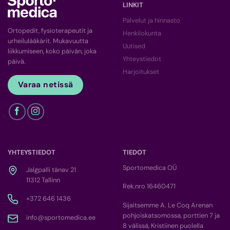
LINKIT
Palvelut ja hinnasto
Ortopedit, fysioterapeutit ja
Henkilokunta
urheilulääkärit. Mukavuutta
Uutised
liikkumiseen, koko päivän, joka
Yhteystiedot
päivä.
Harjoitukset
Varaa netissä
YHTEYSTIEDOT
TIEDOT
Sportomedica OÜ
Jalgpalli tänav 21
11312 Tallinn
Rek.nro 16460471
+372 646 1436
Sijaitsemme A. Le Coq Arenan
pohjoiskatsomossa, porttien 7 ja
info@sportomedica.ee
8 välissä, Kristiinen puolella