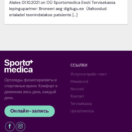
Alates 01.10.2021 on OÜ Sportomedica Eesti Tervisekassa
lepingupartner: Broneeri aeg digilugu.ee Ülaltoodud
erialadel teenindatakse patsiente [...]
ССЫЛКИ
Услуги и прайс-лист
Ортопеды, физиотерапевты и
Meeskond
спортивные врачи. Комфорт в
Novosti
движении, весь день, каждый
Контакт
день.
Tervisekassa
Онлайн-запись
Uprazhneniya