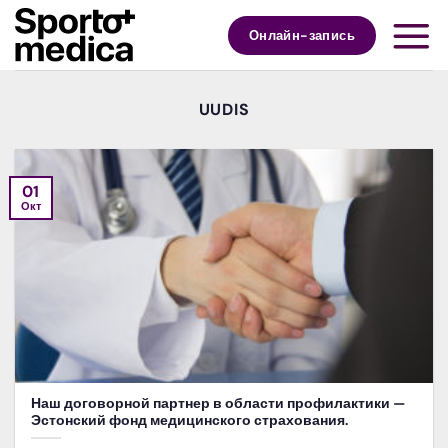
Skip
to
Онлайн-запись
content
UUDIS
01
Окт
Наш договорной партнер в области профилактики —
Эстонский фонд медицинского страхования.