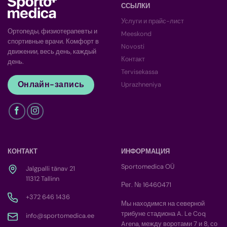
ССЫЛКИ
Услуги и прайс-лист
Ортопеды, физиотерапевты и
Meeskond
спортивные врачи. Комфорт в
Novosti
движении, весь день, каждый
Контакт
день.
Tervisekassa
Онлайн-запись
Uprazhneniya
КОНТАКТ
ИНФОРМАЦИЯ
Sportomedica OÜ
Jalgpalli tänav 21
11312 Tallinn
Рег. № 16460471
+372 646 1436
Мы находимся на северной
трибуне стадиона A. Le Coq
info@sportomedica.ee
Arena, между воротами 7 и 8, со