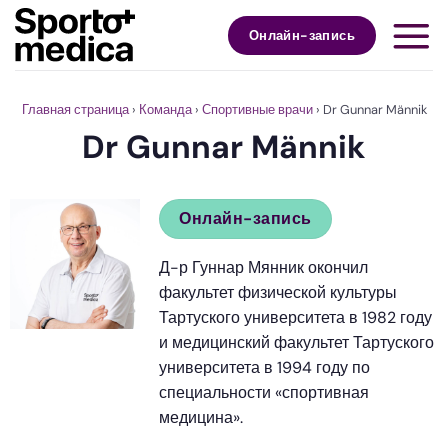
Skip
to
Онлайн-запись
content
Главная страница
›
Команда
›
Спортивные врачи
›
Dr Gunnar Männik
Dr Gunnar Männik
Онлайн-запись
Д-р Гуннар Мянник окончил
факультет физической культуры
Тартуского университета в 1982 году
и медицинский факультет Тартуского
университета в 1994 году по
специальности «спортивная
медицина».