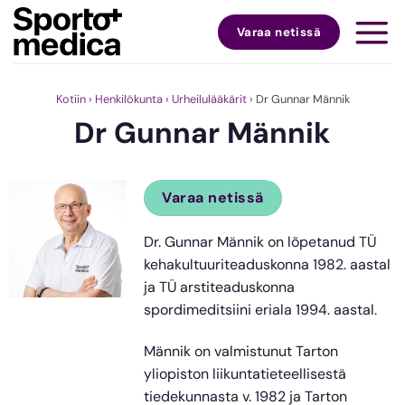
Skip
to
Varaa netissä
content
Kotiin
›
Henkilökunta
›
Urheilulääkärit
›
Dr Gunnar Männik
Dr Gunnar Männik
Varaa netissä
Dr. Gunnar Männik on lõpetanud TÜ
kehakultuuriteaduskonna 1982. aastal
ja TÜ arstiteaduskonna
spordimeditsiini eriala 1994. aastal.
Männik on valmistunut Tarton
yliopiston liikuntatieteellisestä
tiedekunnasta v. 1982 ja Tarton