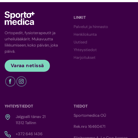
LINKIT
Palvelut ja hinnasto
Ortopedit, fysioterapeutit ja
Henkilokunta
urheilulääkärit. Mukavuutta
Uutised
liikkumiseen, koko päivän, joka
Yhteystiedot
päivä.
Harjoitukset
Varaa netissä
YHTEYSTIEDOT
TIEDOT
Sportomedica OÜ
Jalgpalli tänav 21
11312 Tallinn
Rek.nro 16460471
+372 646 1436
Sijaitsemme A. Le Coq Arenan