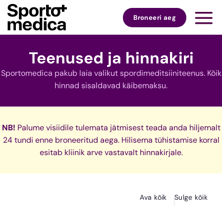
Skip
to
Broneeri aeg
content
Teenused ja hinnakiri
Sportomedica pakub laia valikut spordimeditsiiniteenus. Kõik
hinnad sisaldavad käibemaksu.
NB!
Palume visiidile tulemata jätmisest teada anda hiljemalt
24 tundi enne broneeritud aega. Hilisema tühistamise korral
esitab kliinik arve vastavalt hinnakirjale.
Ava kõik
Sulge kõik