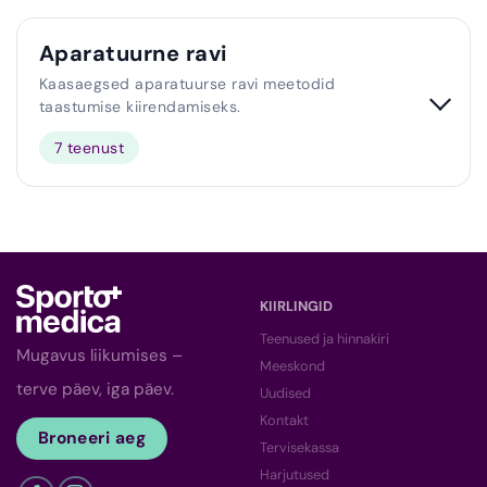
Aparatuurne ravi
Kaasaegsed aparatuurse ravi meetodid
taastumise kiirendamiseks.
7 teenust
KIIRLINGID
Teenused ja hinnakiri
Mugavus liikumises –
Meeskond
terve päev, iga päev.
Uudised
Kontakt
Broneeri aeg
Tervisekassa
Harjutused