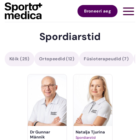
Skip
to
Broneeri aeg
content
Spordiarstid
Kõik
(25)
Ortopeedid
(12)
Füsioterapeudid
(7)
Dr Gunnar
Natalja Tjurina
Männik
Spordiarstid