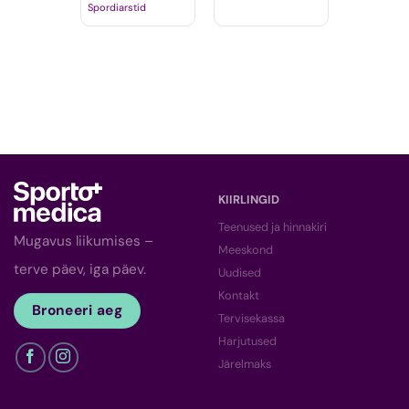
Spordiarstid
KIIRLINGID
Teenused ja hinnakiri
Mugavus liikumises –
Meeskond
terve päev, iga päev.
Uudised
Kontakt
Broneeri aeg
Tervisekassa
Harjutused
Järelmaks