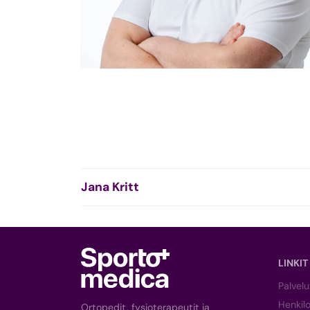
Jana Kritt
LINKIT
Palvelu
Henkil
Ortopedit, fysioterapeutit ja