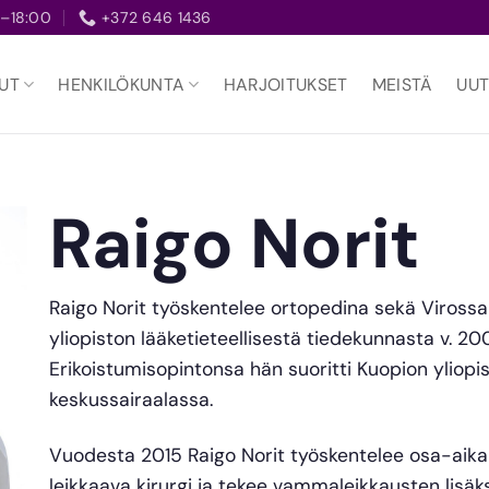
–18:00
+372 646 1436
UT
HENKILÖKUNTA
HARJOITUKSET
MEISTÄ
UUT
Raigo Norit
Raigo Norit työskentelee ortopedina sekä Viross
yliopiston lääketieteellisestä tiedekunnasta v. 200
Erikoistumisopintonsa hän suoritti Kuopion yliopis
keskussairaalassa.
Vuodesta 2015 Raigo Norit työskentelee osa-aika
leikkaava kirurgi ja tekee vammaleikkausten lisäks