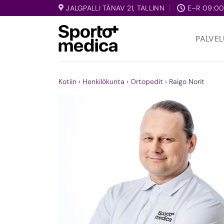
Skip
JALGPALLI TÄNAV 21, TALLINN
E–R 09:00
to
content
PALVEL
Kotiin
›
Henkilökunta
›
Ortopedit
›
Raigo Norit