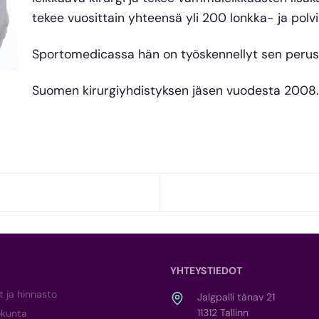
tekee vuosittain yhteensä yli 200 lonkka- ja polv
Sportomedicassa hän on työskennellyt sen perus
Suomen kirurgiyhdistyksen jäsen vuodesta 2008.
YHTEYSTIEDOT
t ja hinnasto
Jalgpalli tänav 21
11312 Tallinn
okunta