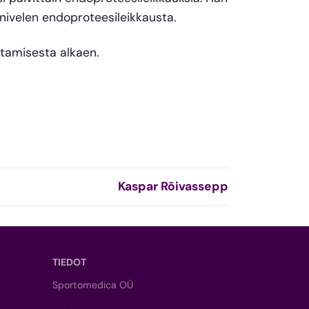
inivelen endoproteesileikkausta.
tamisesta alkaen.
Kaspar Rõivassepp
TIEDOT
Sportomedica OÜ