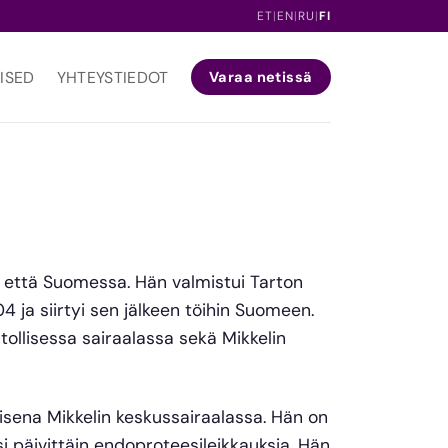
ET
|
EN
|
RU
|
FI
ISED
YHTEYSTIEDOT
Varaa netissä
a että Suomessa. Hän valmistui Tarton
4 ja siirtyi sen jälkeen töihin Suomeen.
tollisessa sairaalassa sekä Mikkelin
isena Mikkelin keskussairaalassa. Hän on
i päivittäin endoproteesileikkauksia. Hän