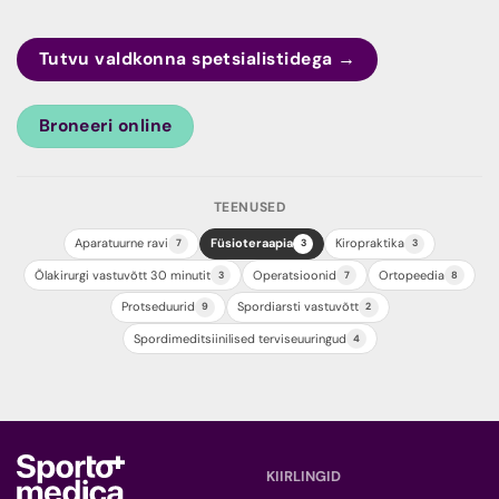
Tutvu valdkonna spetsialistidega →
Broneeri online
TEENUSED
Aparatuurne ravi
Füsioteraapia
Kiropraktika
7
3
3
Õlakirurgi vastuvõtt 30 minutit
Operatsioonid
Ortopeedia
3
7
8
Protseduurid
Spordiarsti vastuvõtt
9
2
Spordimeditsiinilised terviseuuringud
4
KIIRLINGID