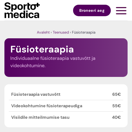
Skip
to
Broneeri aeg
content
Avaleht
›
Teenused
›
Füsioteraapia
Füsioteraapia
Individuaalne füsioteraapia vastuvõtt ja
videokohtumine.
Füsioteraapia vastuvõtt
65€
Videokohtumine füsioterapeudiga
55€
Visiidile mitteilmumise tasu
40€