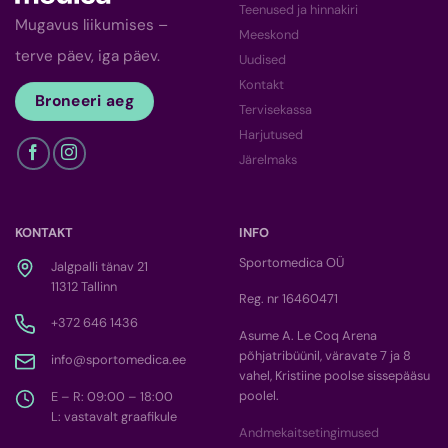
Teenused ja hinnakiri
Mugavus liikumises –
Meeskond
terve päev, iga päev.
Uudised
Kontakt
Broneeri aeg
Tervisekassa
Harjutused
Järelmaks
KONTAKT
INFO
Sportomedica OÜ
Jalgpalli tänav 21
11312 Tallinn
Reg. nr 16460471
+372 646 1436
Asume A. Le Coq Arena
põhjatribüünil, väravate 7 ja 8
info@sportomedica.ee
vahel, Kristiine poolse sissepääsu
poolel.
E – R: 09:00 – 18:00
L: vastavalt graafikule
Andmekaitsetingimused