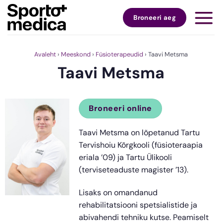
Skip
to
Broneeri aeg
content
Avaleht
›
Meeskond
›
Füsioterapeudid
›
Taavi Metsma
Taavi Metsma
Broneeri online
Taavi Metsma on lõpetanud Tartu
Tervishoiu Kõrgkooli (füsioteraapia
eriala ’09) ja Tartu Ülikooli
(terviseteaduste magister ’13).
Lisaks on omandanud
rehabilitatsiooni spetsialistide ja
abivahendi tehniku kutse. Peamiselt