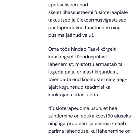
spetsialiseerunud
skeletilihassüsteemi füsioteraapiale
(akuutsed ja ülekoormusvigastused,
postoperatiivne taastumine ning
püsima jäänud valu).
Oma töös hindab Taavi kõrgelt
kaasaegset tõenduspõhist
lähenemist, mistõttu armastab ta
lugeda palju erialast kirjandust,
täiendada end koolitustel ning aeg-
ajalt kogunenud teadmisi ka
koolitajana edasi anda.
“Füsioterapeudina usun, et hea
suhtlemine on eduka koostöö aluseks
ning iga probleem ja eesmärk saab
parima lahenduse, kui lähenemine on