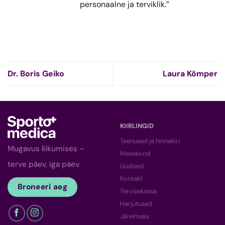
personaalne ja terviklik.”
Dr. Boris Geiko
Laura Kõmper
KIIRLINGID
Teenused ja hinnakiri
Mugavus liikumises –
Meeskond
terve päev, iga päev.
Uudised
Kontakt
Broneeri aeg
Tervisekassa
Harjutused
Järelmaks