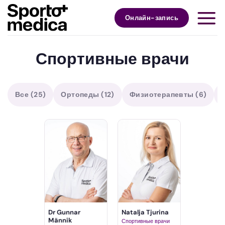
Skip
to
Онлайн-запись
content
Спортивные врачи
Все
(25)
Ортопеды
(12)
Физиотерапевты
(6)
Dr Gunnar
Natalja Tjurina
Männik
Спортивные врачи