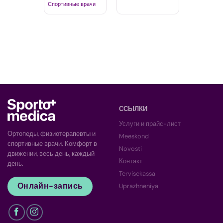
Спортивные врачи
ССЫЛКИ
Услуги и прайс-лист
Ортопеды, физиотерапевты и
Meeskond
спортивные врачи. Комфорт в
Novosti
движении, весь день, каждый
Контакт
день.
Tervisekassa
Онлайн-запись
Uprazhneniya