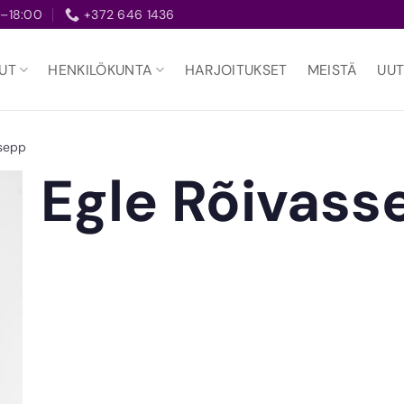
–18:00
+372 646 1436
UT
HENKILÖKUNTA
HARJOITUKSET
MEISTÄ
UUT
ssepp
Egle Rõivass