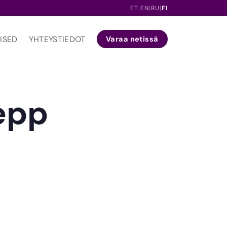
ET
|
EN
|
RU
|
FI
ISED
YHTEYSTIEDOT
Varaa netissä
epp