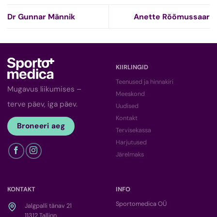
Dr Gunnar Männik
Anette Rõõmussaar
KIIRLINGID
Teenused ja hinnakiri
Mugavus liikumises –
Meeskond
terve päev, iga päev.
Uudised
Kontakt
Broneeri aeg
Tervisekassa
Harjutused
Järelmaks
KONTAKT
INFO
Sportomedica OÜ
Jalgpalli tänav 21
11312 Tallinn