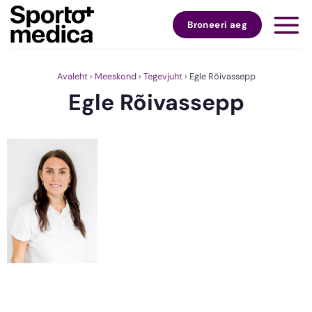
Skip
to
Broneeri aeg
content
Avaleht
›
Meeskond
›
Tegevjuht
›
Egle Rõivassepp
Egle Rõivassepp