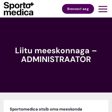
Skip
to
Broneeri aeg
content
Liitu meeskonnaga –
ADMINISTRAATOR
Sportomedica otsib oma meeskonda