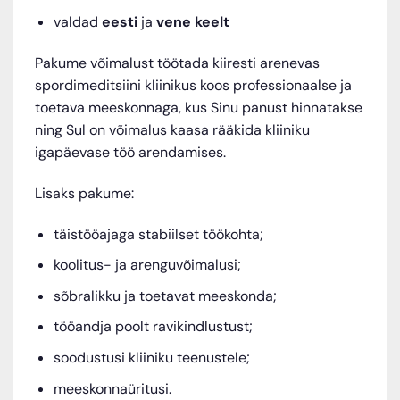
valdad
eesti
ja
vene keelt
Pakume võimalust töötada kiiresti arenevas
spordimeditsiini kliinikus koos professionaalse ja
toetava meeskonnaga, kus Sinu panust hinnatakse
ning Sul on võimalus kaasa rääkida kliiniku
igapäevase töö arendamises.
Lisaks pakume:
täistööajaga stabiilset töökohta;
koolitus- ja arenguvõimalusi;
sõbralikku ja toetavat meeskonda;
tööandja poolt ravikindlustust;
soodustusi kliiniku teenustele;
meeskonnaüritusi.