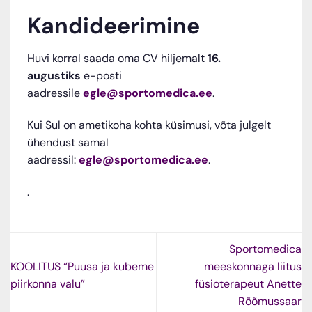
Kandideerimine
Huvi korral saada oma CV hiljemalt
16.
augustiks
e-posti
aadressile
egle@sportomedica.ee
.
Kui Sul on ametikoha kohta küsimusi, võta julgelt
ühendust samal
aadressil:
egle@sportomedica.ee
.
.
Sportomedica
KOOLITUS “Puusa ja kubeme
meeskonnaga liitus
piirkonna valu”
füsioterapeut Anette
Rõõmussaar