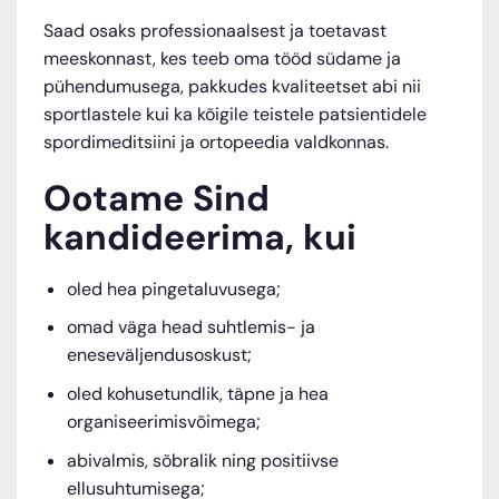
Saad osaks professionaalsest ja toetavast
meeskonnast, kes teeb oma tööd südame ja
pühendumusega, pakkudes kvaliteetset abi nii
sportlastele kui ka kõigile teistele patsientidele
spordimeditsiini ja ortopeedia valdkonnas.
Ootame Sind
kandideerima, kui
oled hea pingetaluvusega;
omad väga head suhtlemis- ja
eneseväljendusoskust;
oled kohusetundlik, täpne ja hea
organiseerimisvõimega;
abivalmis, sõbralik ning positiivse
ellusuhtumisega;