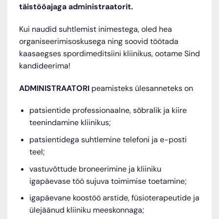
täistööajaga administraatorit.
Kui naudid suhtlemist inimestega, oled hea
organiseerimisoskusega ning soovid töötada
kaasaegses spordimeditsiini kliinikus, ootame Sind
kandideerima!
ADMINISTRAATORI
peamisteks ülesanneteks on
patsientide professionaalne, sõbralik ja kiire
teenindamine kliinikus;
patsientidega suhtlemine telefoni ja e-posti
teel;
vastuvõttude broneerimine ja kliiniku
igapäevase töö sujuva toimimise toetamine;
igapäevane koostöö arstide, füsioterapeutide ja
ülejäänud kliiniku meeskonnaga;