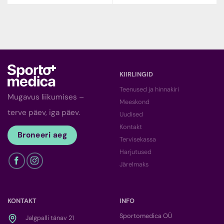
KIIRLINGID
Teenused ja hinnakiri
Mugavus liikumises –
Meeskond
terve päev, iga päev.
Uudised
Kontakt
Broneeri aeg
Tervisekassa
Harjutused
Järelmaks
KONTAKT
INFO
Sportomedica OÜ
Jalgpalli tänav 21