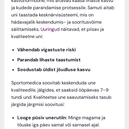
kasvuhormoone, mis aitavad kaasa lihaste kasvu
ja kudede parandamise protsessile. Samuti aitab
uni taastada kesknärvisüsteemi, mis on
hädavajalik keskendumis- ja sooritusvõime
säilitamiseks.
Uuringud
näitavad, et piisav ja
kvaliteetne uni:
Vähendab vigastuste riski
Parandab lihaste taastumist
Soodustab üldist jõudluse kasvu
Sportomedica soovitab keskenduda une
kvaliteedile, jälgides, et saaksid ööpäevas 7–9
tundi und. Kvaliteetse une saavutamiseks tasub
järgida järgmisi soovitusi:
Looge püsiv unerutiin
: Minge magama ja
tõuske iga päev samal või sarnasel ajal.