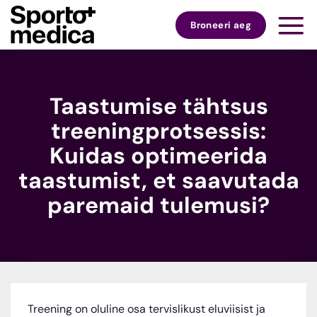
Skip
to
Broneeri aeg
content
Taastumise tähtsus
treeningprotsessis:
Kuidas optimeerida
taastumist, et saavutada
paremaid tulemusi?
Treening on oluline osa tervislikust eluviisist ja