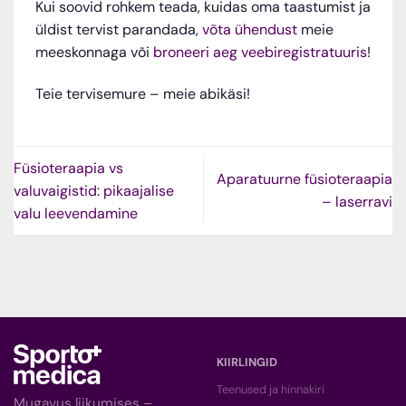
Kui soovid rohkem teada, kuidas oma taastumist ja
üldist tervist parandada,
võta ühendust
meie
meeskonnaga või
broneeri aeg veebiregistratuuris
!
Teie tervisemure – meie abikäsi!
Füsioteraapia vs
Aparatuurne füsioteraapia
valuvaigistid: pikaajalise
– laserravi
valu leevendamine
KIIRLINGID
Teenused ja hinnakiri
Mugavus liikumises –