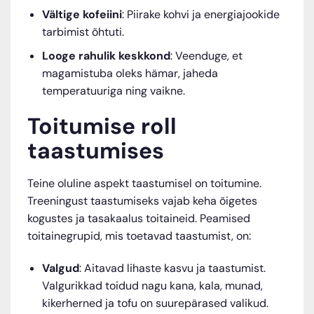
Vältige kofeiini
: Piirake kohvi ja energiajookide
tarbimist õhtuti.
Looge rahulik keskkond
: Veenduge, et
magamistuba oleks hämar, jaheda
temperatuuriga ning vaikne.
Toitumise roll
taastumises
Teine oluline aspekt taastumisel on toitumine.
Treeningust taastumiseks vajab keha õigetes
kogustes ja tasakaalus toitaineid. Peamised
toitainegrupid, mis toetavad taastumist, on:
Valgud
: Aitavad lihaste kasvu ja taastumist.
Valgurikkad toidud nagu kana, kala, munad,
kikerherned ja tofu on suurepärased valikud.