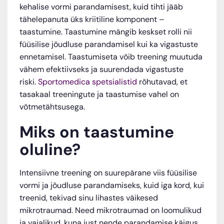
kehalise vormi parandamisest, kuid tihti jääb
tähelepanuta üks kriitiline komponent –
taastumine. Taastumine mängib keskset rolli nii
füüsilise jõudluse parandamisel kui ka vigastuste
ennetamisel. Taastumiseta võib treening muutuda
vähem efektiivseks ja suurendada vigastuste
riski.
Sportomedica spetsialistid
rõhutavad, et
tasakaal treeningute ja taastumise vahel on
võtmetähtsusega.
Miks on taastumine
oluline?
Intensiivne treening on suurepärane viis füüsilise
vormi ja jõudluse parandamiseks, kuid iga kord, kui
treenid, tekivad sinu lihastes väikesed
mikrotraumad. Need mikrotraumad on loomulikud
ja vajalikud, kuna just nende parandamise käigus