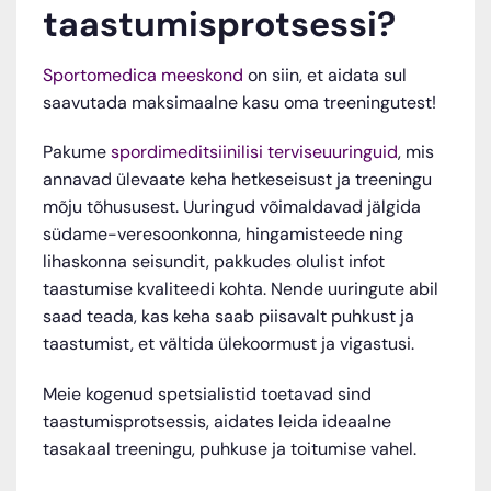
taastumisprotsessi?
Sportomedica meeskond
on siin, et aidata sul
saavutada maksimaalne kasu oma treeningutest!
Pakume
spordimeditsiinilisi terviseuuringuid
, mis
annavad ülevaate keha hetkeseisust ja treeningu
mõju tõhususest. Uuringud võimaldavad jälgida
südame-veresoonkonna, hingamisteede ning
lihaskonna seisundit, pakkudes olulist infot
taastumise kvaliteedi kohta. Nende uuringute abil
saad teada, kas keha saab piisavalt puhkust ja
taastumist, et vältida ülekoormust ja vigastusi.
Meie kogenud spetsialistid toetavad sind
taastumisprotsessis, aidates leida ideaalne
tasakaal treeningu, puhkuse ja toitumise vahel.