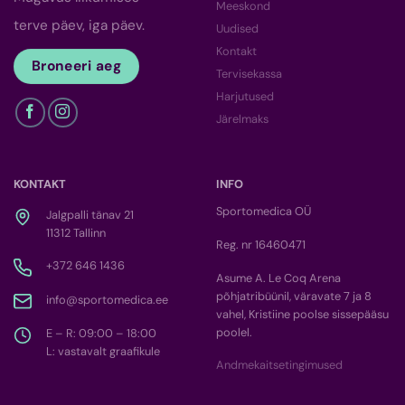
Meeskond
terve päev, iga päev.
Uudised
Kontakt
Broneeri aeg
Tervisekassa
Harjutused
Järelmaks
KONTAKT
INFO
Sportomedica OÜ
Jalgpalli tänav 21
11312 Tallinn
Reg. nr 16460471
+372 646 1436
Asume A. Le Coq Arena
põhjatribüünil, väravate 7 ja 8
info@sportomedica.ee
vahel, Kristiine poolse sissepääsu
poolel.
E – R: 09:00 – 18:00
L: vastavalt graafikule
Andmekaitsetingimused