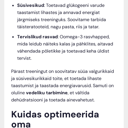
Süsivesikud
: Toetavad glükogeeni varude
taastamist lihastes ja annavad energiat
järgmiseks treeninguks. Soovitame tarbida
täisteratooteid, nagu pasta, riis ja tatar.
Tervislikud rasvad
: Oomega-3 rasvhapped,
mida leidub näiteks kalas ja pähklites, aitavad
vähendada põletikke ja toetavad keha üldist
tervist.
Pärast treeningut on soovitatav süüa valgurikkaid
ja süsivesikurikkaid toite, et toetada lihaste
taastumist ja taastada energiavarusid. Samuti on
oluline
vedeliku tarbimine
, et vältida
dehüdratsiooni ja toetada ainevahetust.
Kuidas optimeerida
oma